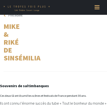
Toggle
navigatio
Précédent
MIKE
&
RIKÉ
DE
SINSÉMILIA
Souvenirs de saltimbanques
Ces deux-là ont écumé les scènes et festivals de France pendant 30 ans.
Ils ont connu l’énorme succès du tube « Tout le bonheur du monde »